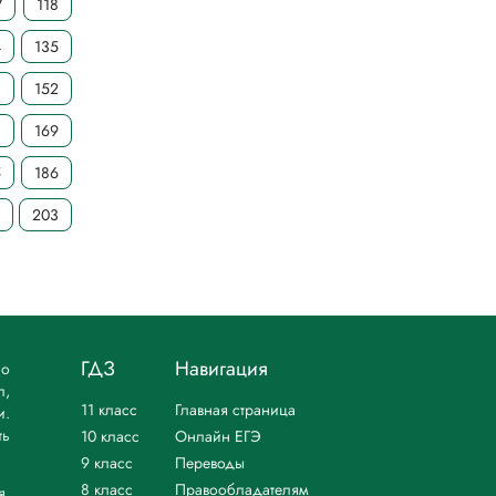
7
118
4
135
1
152
8
169
5
186
203
ГДЗ
Навигация
но
л,
11 класс
Главная страница
и.
ть
10 класс
Онлайн ЕГЭ
9 класс
Переводы
8 класс
Правообладателям
я.