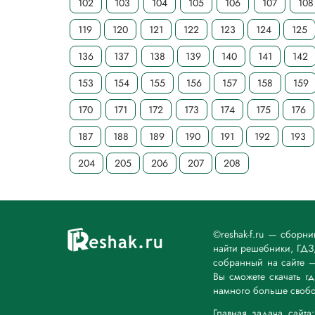
102
103
104
105
106
107
108
119
120
121
122
123
124
125
136
137
138
139
140
141
142
153
154
155
156
157
158
159
170
171
172
173
174
175
176
187
188
189
190
191
192
193
204
205
206
207
208
©reshak-f.ru — сборн
найти решебники, ГДЗ,
собранный на сайте 
Вы сможете скачать г
намного больше свобо
Главная задача сайт