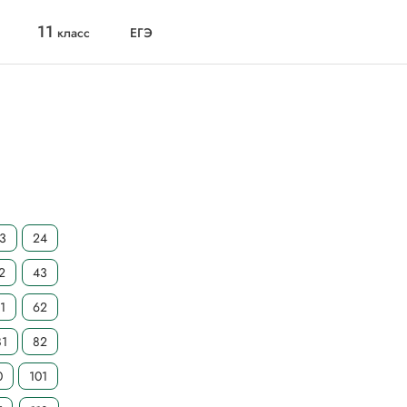
11
класс
ЕГЭ
3
24
2
43
1
62
81
82
0
101