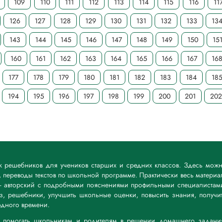
109
110
111
112
113
114
115
116
11
126
127
128
129
130
131
132
133
13
143
144
145
146
147
148
149
150
15
160
161
162
163
164
165
166
167
16
177
178
179
180
181
182
183
184
18
194
195
196
197
198
199
200
201
202
ик решебников для учеников старших и средних классов. Здесь мож
 переводы текстов по школьной программе. Практически весь материа
— авторский с подробными пояснениями профильными специалистам
дз, решебники, улучшить школьные оценки, повысить знания, получи
дного времени.
а: помогать школьникам и родителям в решении домашнего задани