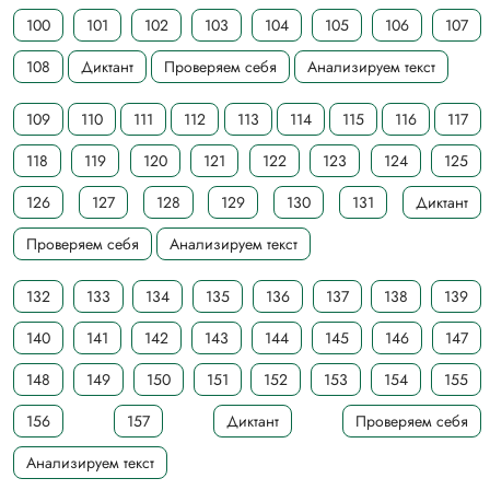
100
101
102
103
104
105
106
107
108
Диктант
Проверяем себя
Анализируем текст
109
110
111
112
113
114
115
116
117
118
119
120
121
122
123
124
125
126
127
128
129
130
131
Диктант
Проверяем себя
Анализируем текст
132
133
134
135
136
137
138
139
140
141
142
143
144
145
146
147
148
149
150
151
152
153
154
155
156
157
Диктант
Проверяем себя
Анализируем текст