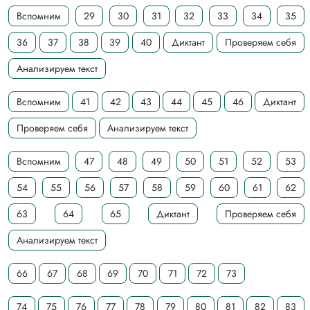
Вспомним
29
30
31
32
33
34
35
36
37
38
39
40
Диктант
Проверяем себя
Анализируем текст
Вспомним
41
42
43
44
45
46
Диктант
Проверяем себя
Анализируем текст
Вспомним
47
48
49
50
51
52
53
54
55
56
57
58
59
60
61
62
63
64
65
Диктант
Проверяем себя
Анализируем текст
66
67
68
69
70
71
72
73
74
75
76
77
78
79
80
81
82
83