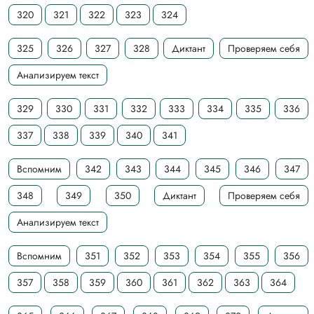
320
321
322
323
324
325
326
327
328
Диктант
Проверяем себя
Анализируем текст
329
330
331
332
333
334
335
336
337
338
339
340
341
Вспомним
342
343
344
345
346
347
348
349
350
Диктант
Проверяем себя
Анализируем текст
Вспомним
351
352
353
354
355
356
357
358
359
360
361
362
363
364