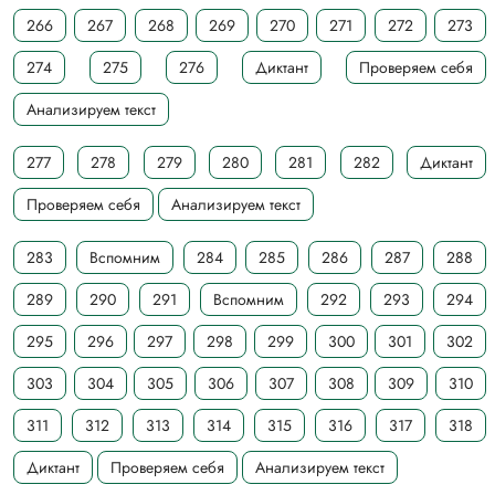
266
267
268
269
270
271
272
273
274
275
276
Диктант
Проверяем себя
Анализируем текст
277
278
279
280
281
282
Диктант
Проверяем себя
Анализируем текст
283
Вспомним
284
285
286
287
288
289
290
291
Вспомним
292
293
294
295
296
297
298
299
300
301
302
303
304
305
306
307
308
309
310
311
312
313
314
315
316
317
318
Диктант
Проверяем себя
Анализируем текст