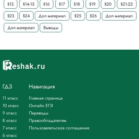
§13
§14-15
§16
§17
§18
§19
§20
§21-22
§23
§24
Доп материал
§25
§26
Доп материал
Доп материал
Выводы
ГДЗ
Навигация
11 класс
Главная страница
10 класс
Онлайн ЕГЭ
9 класс
Переводы
8 класс
Правообладателям
7 класс
Пользовательское соглашение
6 класс