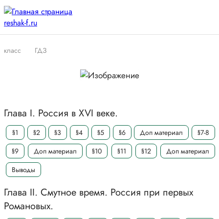
класс
ГДЗ
Глава I. Россия в XVI веке.
§1
§2
§3
§4
§5
§6
Доп материал
§7-8
§9
Доп материал
§10
§11
§12
Доп материал
Выводы
Глава II. Смутное время. Россия при первых
Романовых.