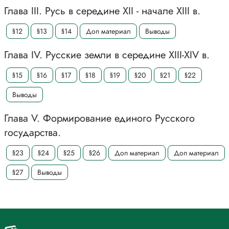
Глава III. Русь в середине XII - начале XIII в.
§12
§13
§14
Доп материал
Выводы
Глава IV. Русские земли в середине XIII-XIV в.
§15
§16
§17
§18
§19
§20
§21
§22
Выводы
Глава V. Формирование единого Русского
государства.
§23
§24
§25
§26
Доп материал
Доп материал
§27
Выводы