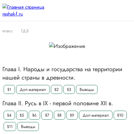
класс
ГДЗ
Глава I. Народы и государства на территории
нашей страны в древности.
§1
Доп материал
§2
§3
Выводы
Глава II. Русь в IX - первой половине XII в.
§4
§5
§6
§7
§8
§9
Доп материал
§10
§11
Выводы