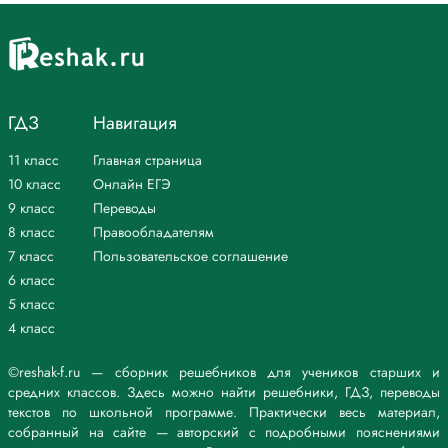
ГДЗ
Навигация
11 класс
Главная страница
10 класс
Онлайн ЕГЭ
9 класс
Переводы
8 класс
Правообладателям
7 класс
Пользовательское соглашение
6 класс
5 класс
4 класс
©reshak-f.ru — сборник решебников для учеников старших и
средних классов. Здесь можно найти решебники, ГДЗ, переводы
текстов по школьной программе. Практически весь материал,
собранный на сайте — авторский с подробными пояснениями