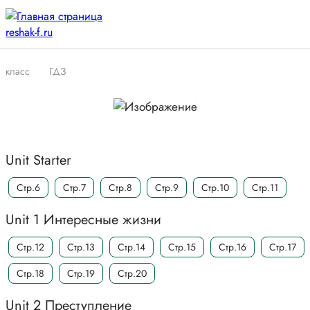
класс
ГДЗ
Unit Starter
Стр.6
Стр.7
Стр.8
Стр.9
Стр.10
Стр.11
Unit 1 Интересные жизни
Стр.12
Стр.13
Стр.14
Стр.15
Стр.16
Стр.17
Стр.18
Стр.19
Стр.20
Unit 2 Преступление